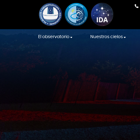
El observatorio
Nuestros cielos
Nuestro equipo
En Directo
Equipamiento
Cielos de la Intern
Sky Association
La construcción
Cielos Starlight
Sala de las Constelaciones
Localización