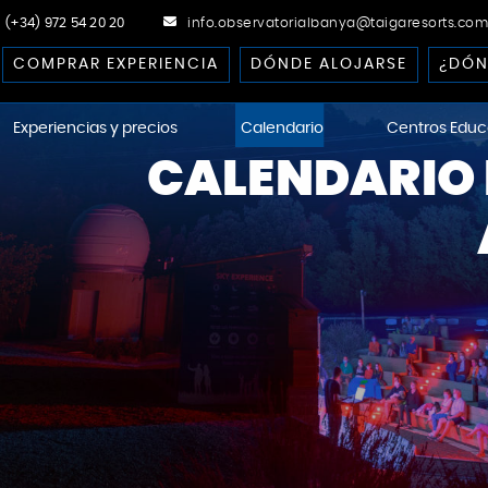
(+34) 972 54 20 20
info.observatorialbanya@taigaresorts.com
COMPRAR EXPERIENCIA
DÓNDE ALOJARSE
¿DÓN
Experiencias y precios
Calendario
Centros Educ
CALENDARIO 
ational Dark-