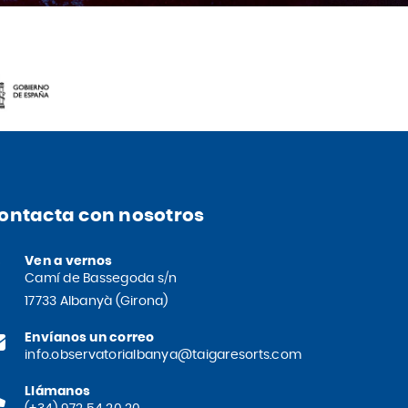
ontacta con nosotros
Ven a vernos
Camí de Bassegoda s/n
17733 Albanyà (Girona)
Envíanos un correo
info.observatorialbanya@taigaresorts.com
Llámanos