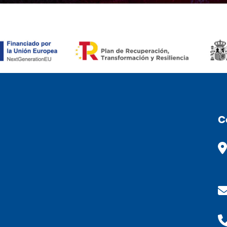
RONÒMIC (CAT)
C