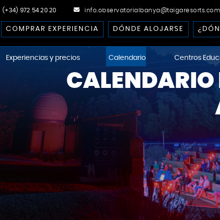
(+34) 972 54 20 20
info.observatorialbanya@taigaresorts.com
COMPRAR EXPERIENCIA
DÓNDE ALOJARSE
¿DÓN
Experiencias y precios
Calendario
Centros Educ
CALENDARIO 
ational Dark-