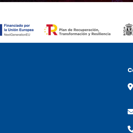
RONÒMIC (ESP)
C