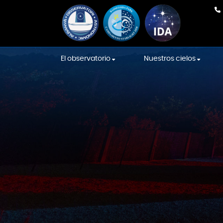
El observatorio
Nuestros cielos
Nuestro equipo
En Directo
Equipamiento
Cielos de la Intern
Sky Association
La construcción
Cielos Starlight
Sala de las Constelaciones
Localización