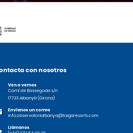
ontacta con nosotros
Ven a vernos
Camí de Bassegoda s/n
17733 Albanyà (Girona)
Envíanos un correo
info.observatorialbanya@taigaresorts.com
Llámanos