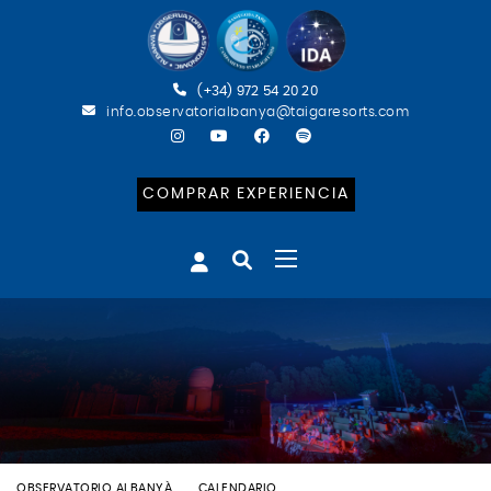
(+34) 972 54 20 20
info.observatorialbanya@taigaresorts.com
COMPRAR EXPERIENCIA
OBSERVATORIO ALBANYÀ
CALENDARIO
BATEIG ASTRONÒMIC (CAT)