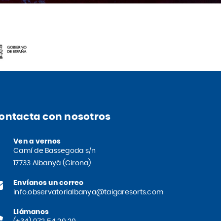
ontacta con nosotros
Ven a vernos
Camí de Bassegoda s/n
17733 Albanyà (Girona)
Envíanos un correo
info.observatorialbanya@taigaresorts.com
Llámanos