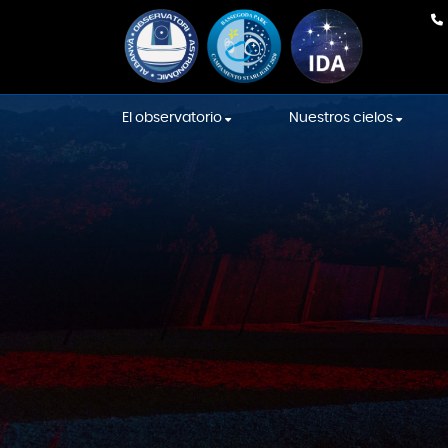
El observatorio
Nuestros cielos
Nuestro equipo
En Directo
Equipamiento
Cielos de la Intern
Sky Association
La construcción
Cielos Starlight
Sala de las Constelaciones
Localización