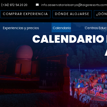
(+34) 972 54 20 20
info.observatorialbanya@taigaresorts.com
COMPRAR EXPERIENCIA
DÓNDE ALOJARSE
¿DÓN
Experiencias y precios
Calendario
Centros Educ
CALENDARIO 
ational Dark-