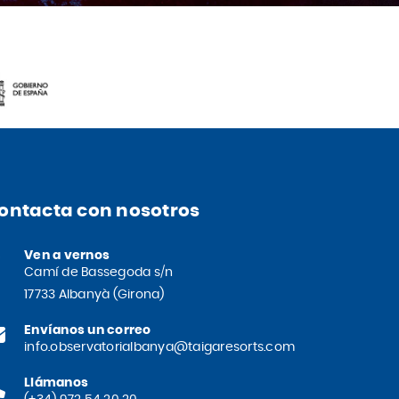
ontacta con nosotros
Ven a vernos
Camí de Bassegoda s/n
17733 Albanyà (Girona)
Envíanos un correo
info.observatorialbanya@taigaresorts.com
Llámanos