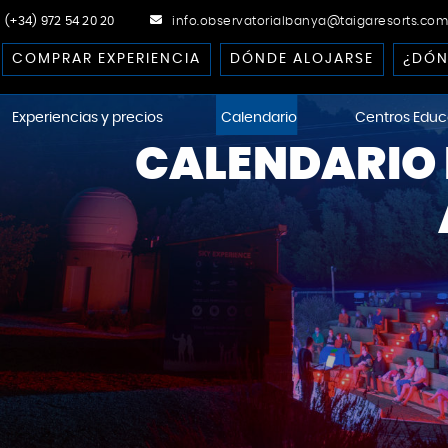
(+34) 972 54 20 20
info.observatorialbanya@taigaresorts.com
COMPRAR EXPERIENCIA
DÓNDE ALOJARSE
¿DÓN
Experiencias y precios
Calendario
Centros Educ
CALENDARIO 
ational Dark-