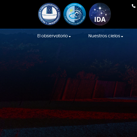
El observatorio
Nuestros cielos
Nuestro equipo
En Directo
Equipamiento
Cielos de la Intern
Sky Association
La construcción
Cielos Starlight
Sala de las Constelaciones
Localización