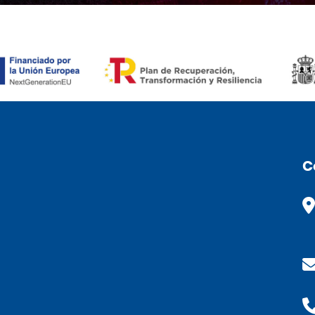
RONÒMIC (CAT)
C