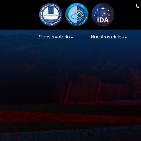
El observatorio
Nuestros cielos
Nuestro equipo
En Directo
Equipamiento
Cielos de la Intern
Sky Association
La construcción
Cielos Starlight
Sala de las Constelaciones
Localización