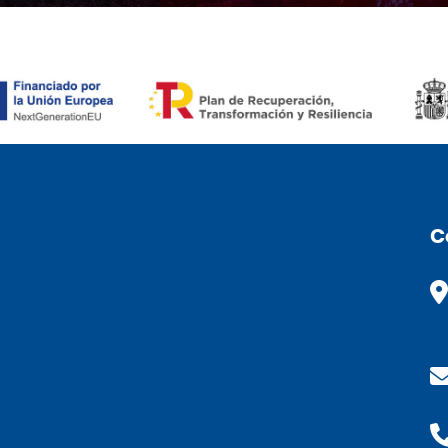
RONÒMIC (CAT)
C