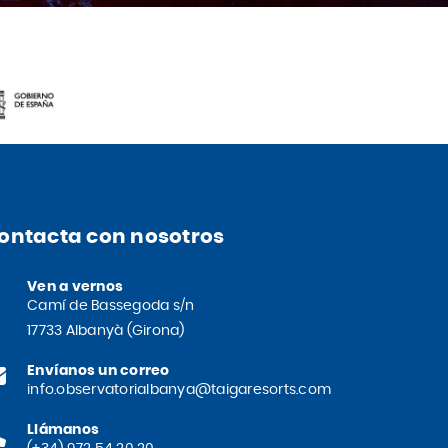
ontacta con nosotros
Ven a vernos
Camí de Bassegoda s/n
17733 Albanyà (Girona)
Envíanos un correo
info.observatorialbanya@taigaresorts.com
Llámanos