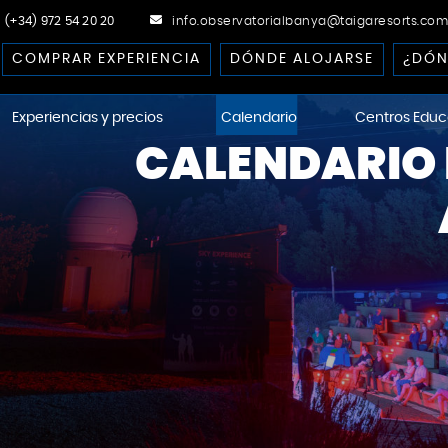
(+34) 972 54 20 20
info.observatorialbanya@taigaresorts.com
COMPRAR EXPERIENCIA
DÓNDE ALOJARSE
¿DÓN
Experiencias y precios
Calendario
Centros Educ
CALENDARIO 
ational Dark-