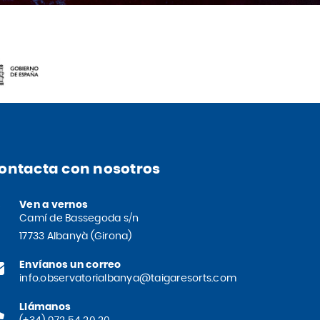
ontacta con nosotros
Ven a vernos
Camí de Bassegoda s/n
17733 Albanyà (Girona)
Envíanos un correo
info.observatorialbanya@taigaresorts.com
Llámanos