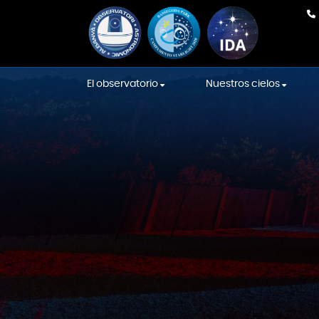
El observatorio
Nuestros cielos
Nuestro equipo
En Directo
Equipamiento
Cielos de la Intern
Sky Association
La construcción
Cielos Starlight
Sala de las Constelaciones
Localización