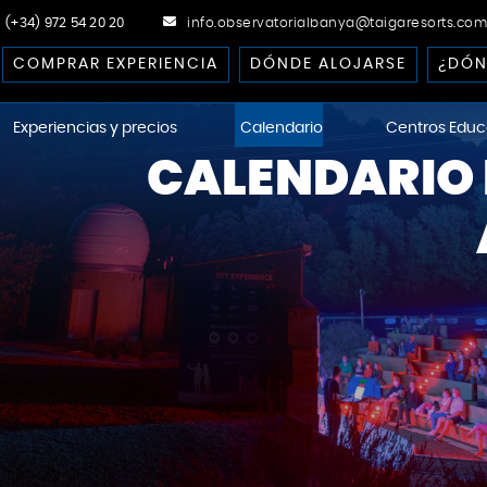
(+34) 972 54 20 20
info.observatorialbanya@taigaresorts.com
COMPRAR EXPERIENCIA
DÓNDE ALOJARSE
¿DÓN
Experiencias y precios
Calendario
Centros Educ
CALENDARIO 
ational Dark-