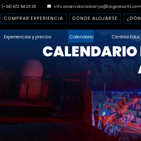
(+34) 972 54 20 20
info.observatorialbanya@taigaresorts.com
COMPRAR EXPERIENCIA
DÓNDE ALOJARSE
¿DÓN
Experiencias y precios
Calendario
Centros Educ
CALENDARIO 
ational Dark-