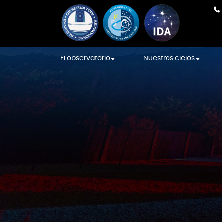
El observatorio
Nuestros cielos
Nuestro equipo
En Directo
Equipamiento
Cielos de la Intern
Sky Association
La construcción
Cielos Starlight
Sala de las Constelaciones
Localización