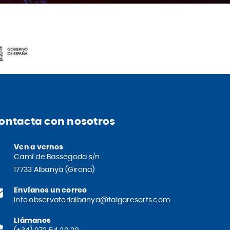
ontacta con nosotros
Ven a vernos
Camí de Bassegoda s/n
17733 Albanyà (Girona)
Envíanos un correo
info.observatorialbanya@taigaresorts.com
Llámanos