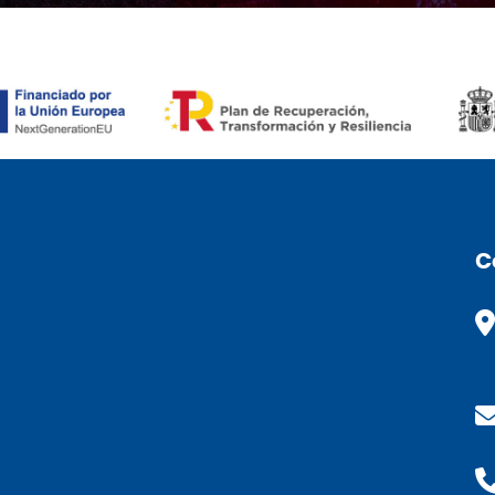
RONÒMIC (ENG)
C