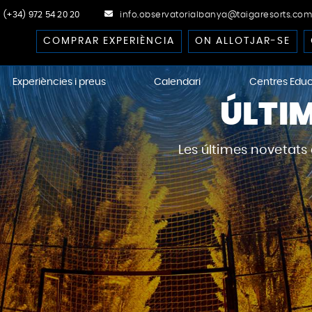
(+34) 972 54 20 20
info.observatorialbanya@taigaresorts.com
COMPRAR EXPERIÈNCIA
ON ALLOTJAR-SE
Experiències i preus
Calendari
Centres Educ
ÚLTIM
Les últimes novetats
ional Dark-Sky