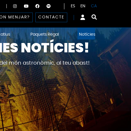
ES
EN
CA
ON MENJAR?
CONTACTE
atius
Paquets Regal
Notícies
ES NOTÍCIES!
 del món astronòmic, al teu abast!