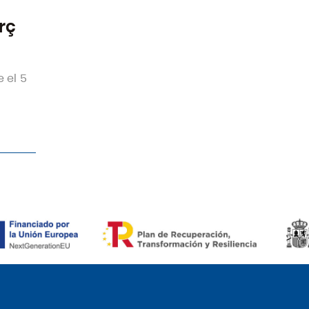
rç
 el 5