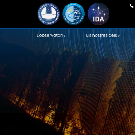
L'observatori
Els nostres cels
El nostre equip
En Directe
Equipament
Cels de la Internat
Association
La construcció
Cels Starlight
Sala de les Constel·lacions
Localització