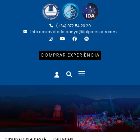
(+34) 972 54 20 20
info.observatorialbanya@taigaresorts.com
COMPRAR EXPERIÈNCIA
OBSERVATORI ALBANYÀ
CALENDARI
ESPECIAL PERSEIDS (CAT)