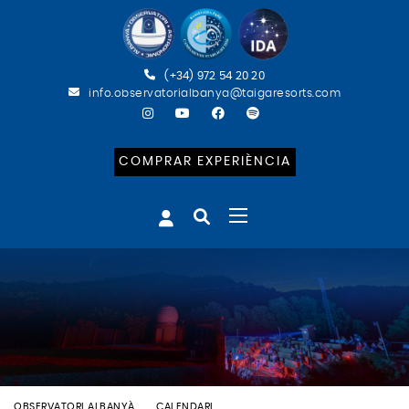
(+34) 972 54 20 20
info.observatorialbanya@taigaresorts.com
COMPRAR EXPERIÈNCIA
OBSERVATORI ALBANYÀ
CALENDARI
BATEIG ASTRONÒMIC (CAT)