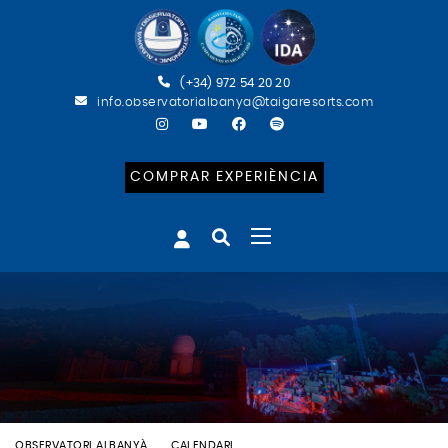
(+34) 972 54 20 20
info.observatorialbanya@taigaresorts.com
COMPRAR EXPERIÈNCIA
OBSERVATORI ALBANYÀ
CALENDARI
BATEIG ASTRONÒMIC (CAT)