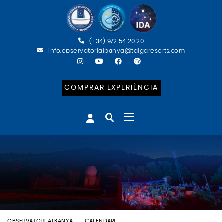
(+34) 972 54 20 20
info.observatorialbanya@taigaresorts.com
COMPRAR EXPERIÈNCIA
OBSERVATORI ALBANYÀ
CALENDARI
BATEIG ASTRONÒMIC (CAT)