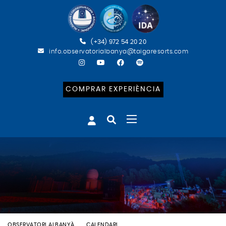
(+34) 972 54 20 20
info.observatorialbanya@taigaresorts.com
COMPRAR EXPERIÈNCIA
OBSERVATORI ALBANYÀ
CALENDARI
BATEIG ASTRONÒMIC (CAT)