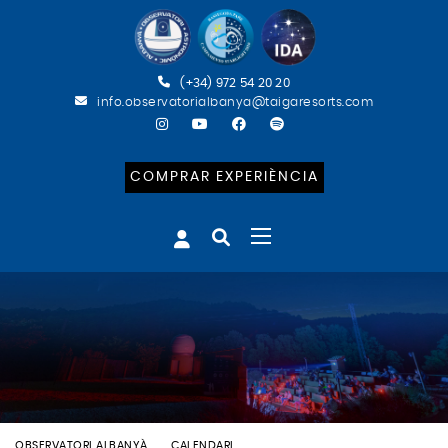
(+34) 972 54 20 20
info.observatorialbanya@taigaresorts.com
COMPRAR EXPERIÈNCIA
OBSERVATORI ALBANYÀ
CALENDARI
BATEIG ASTRONÒMIC (CAT)