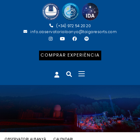
(+34) 972 54 20 20
info.observatorialbanya@taigaresorts.com
COMPRAR EXPERIÈNCIA
OBSERVATORI ALBANYÀ
CALENDARI
BATEIG ASTRONÒMIC (CAT)