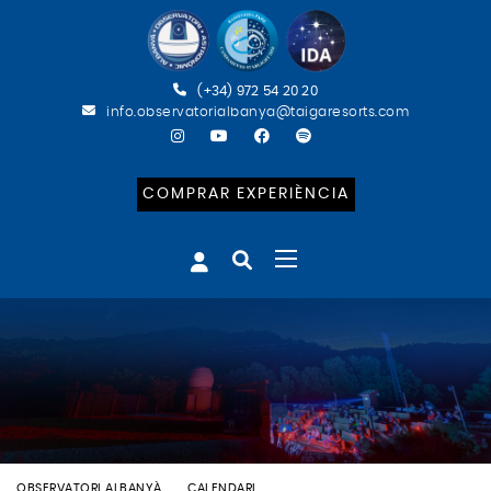
(+34) 972 54 20 20
info.observatorialbanya@taigaresorts.com
COMPRAR EXPERIÈNCIA
OBSERVATORI ALBANYÀ
CALENDARI
BATEIG ASTRONÒMIC (ESP)