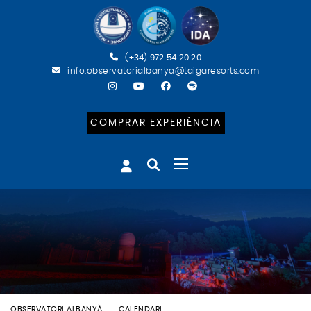
(+34) 972 54 20 20
info.observatorialbanya@taigaresorts.com
COMPRAR EXPERIÈNCIA
OBSERVATORI ALBANYÀ
CALENDARI
BATEIG ASTRONÒMIC (ENG)