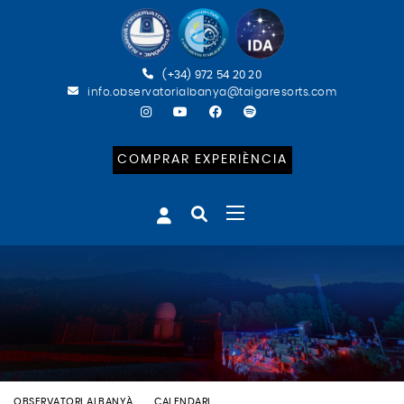
(+34) 972 54 20 20
info.observatorialbanya@taigaresorts.com
COMPRAR EXPERIÈNCIA
OBSERVATORI ALBANYÀ
CALENDARI
BATEIG ASTRONÒMIC (ESP)