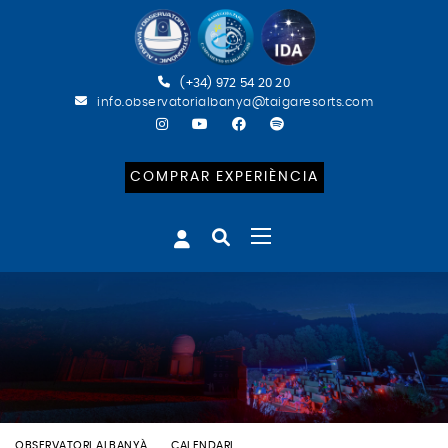
(+34) 972 54 20 20
info.observatorialbanya@taigaresorts.com
COMPRAR EXPERIÈNCIA
OBSERVATORI ALBANYÀ
CALENDARI
BATEIG ASTRONÒMIC (ESP)