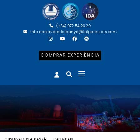
(+34) 972 54 20 20
info.observatorialbanya@taigaresorts.com
COMPRAR EXPERIÈNCIA
OBSERVATORI ALBANYÀ
CALENDARI
BATEIG ASTRONÒMIC (CAT)