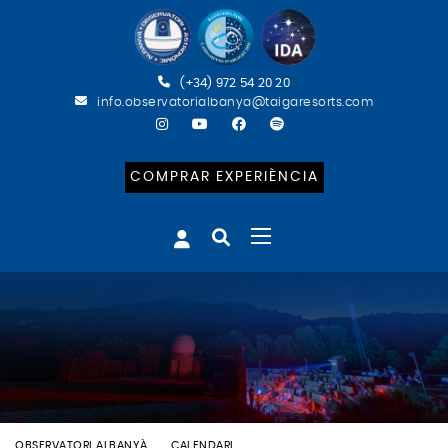
(+34) 972 54 20 20
info.observatorialbanya@taigaresorts.com
COMPRAR EXPERIÈNCIA
OBSERVATORI ALBANYÀ
CALENDARI
BATEIG ASTRONÒMIC (CAT)