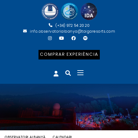
(+34) 972 54 20 20
info.observatorialbanya@taigaresorts.com
COMPRAR EXPERIÈNCIA
OBSERVATORI ALBANYÀ
CALENDARI
BATEIG ASTRONÒMIC (CAT)