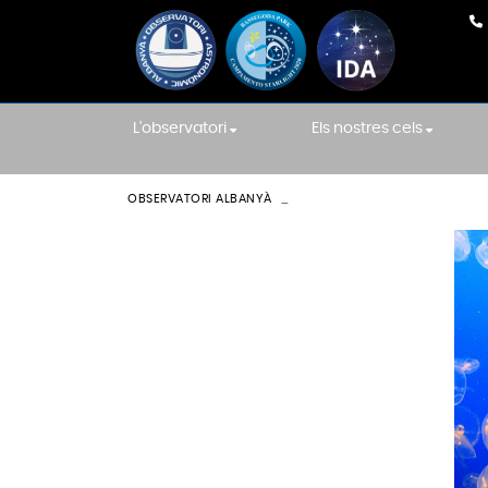
L'observatori
Els nostres cels
El nostre equip
En Directe
OBSERVATORI ALBANYÀ
BLOCK 7
Equipament
Cels de la Internat
Association
La construcció
Cels Starlight
Sala de les Constel·lacions
Localització