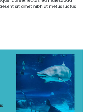
isque laoreet lectus, eu malesuada
raesent sit amet nibh ut metus luctus
us