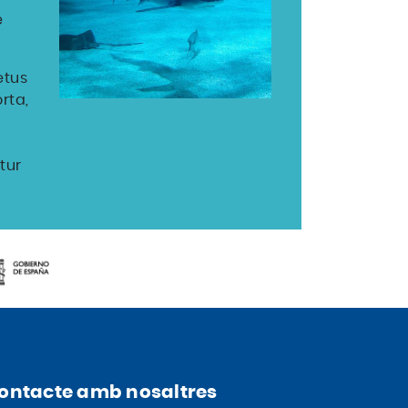
e
etus
rta,
tur
ontacte amb nosaltres