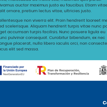
ivamus auctor maximus justo eu faucibus. Etiam vita
elit ornare, pretium lectus vitae, ultricies justo.
ellentesque non viverra elit. Proin hendrerit laoreet m
ed scelerisque. Aliquam hendrerit turpis vitae nunc po
get accumsan turpis facilisis. Nunc posuere ligula eu
unc pulvinar consequat. Curabitur bibendum, ex nec
ongue placerat, nulla libero iaculis orci, non consecte
acus elit sed massa.
C