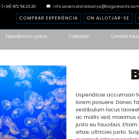
(+34) 972 54 20 20
info.observatorialbanya@taigaresorts.com
COMPRAR EXPERIÈNCIA
ON ALLOTJAR-SE
Experiències i preus
Calendari
Centres Educ
ional Dark-Sky
B
Uspendisse accumsan tel
lorem posuere. Donec fa
vestibulum lacus laoree
ac mollis sed, maximus
justo eu faucibus. Etiam 
vitae, ultricies justo. 