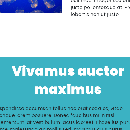
euismod. Integer sceler
justo pellentesque at. P
lobortis non ut justo.
Vivamus auctor
maximus
spendisse accumsan tellus nec erat sodales, vitae
ongue lorem posuere. Donec faucibus mi in nisl
lementum, at vestibulum lacus laoreet. Phasellus pur
nte, malesuada ac mollis sed, maximus quis purus.