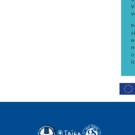
V
v
P
s
e
n
c
l