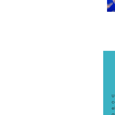
U
c
e
a