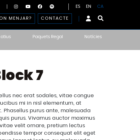
ES
EN
CA
ON MENJAR?
CONTACTE
atius
Paquets Regal
Notícies
lock 7
lus nec erat sodales, vitae congue
ucibus mi in nisl elementum, at
t. Phasellus purus ante, malesuada
 quis purus. Vivamus auctor maximus
vitae velit ornare, pretium lectus
Suspendisse tempor consequat elit eget