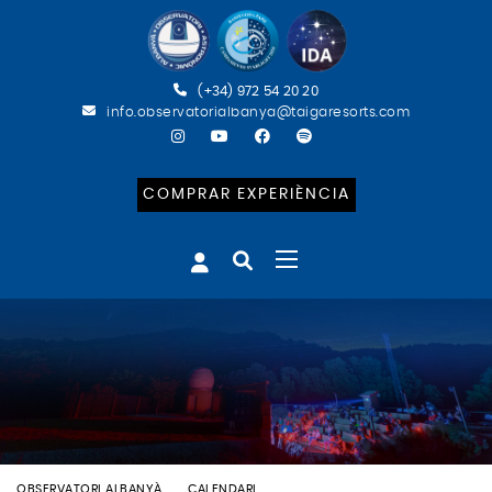
(+34) 972 54 20 20
info.observatorialbanya@taigaresorts.com
COMPRAR EXPERIÈNCIA
OBSERVATORI ALBANYÀ
CALENDARI
BATEIG ASTRONÒMIC (ENG)